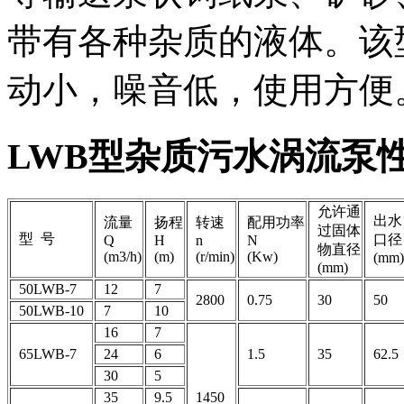
带有各种杂质的液体。该
动小，噪音低，使用方便
LWB型杂质污水涡流泵
允许通
出水
流量
扬程
转速
配用功率
过固体
型 号
口径
Q
H
n
N
物直径
(m3/h)
(m)
(r/min)
(Kw)
(mm)
(mm)
50LWB-7
12
7
2800
0.75
30
50
50LWB-10
7
10
16
7
65LWB-7
24
6
1.5
35
62.5
30
5
35
9.5
1450