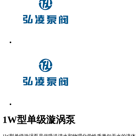
1W型单级漩涡泵