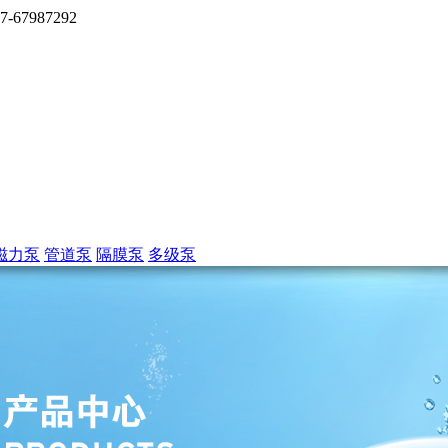
7987292
磁力泵
管道泵
隔膜泵
多级泵