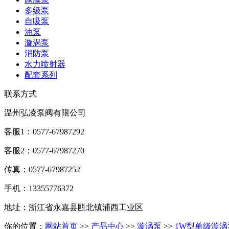
多级泵
自吸泵
油泵
漩涡泵
消防泵
水力喷射器
配套系列
联系方式
温州弘凌泵阀有限公司
客服1：0577-67987292
客服2：0577-67987270
传真：0577-67987252
手机：13355776372
地址：浙江省永嘉县瓯北镇浦西工业区
你的位置：
网站首页
>>
产品中心
>>
漩涡泵
>>
1W型单级漩涡