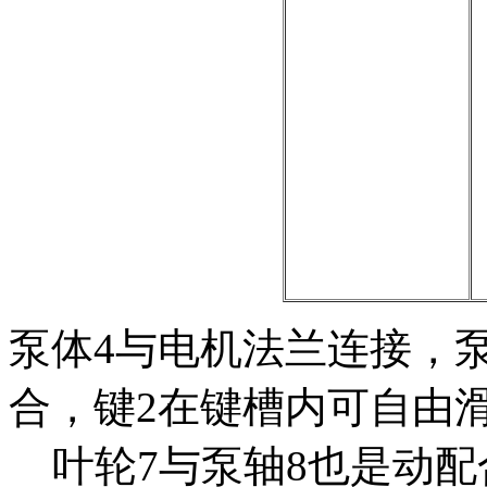
泵体4与电机法兰连接，
合，键2在键槽内可自由
叶轮7与泵轴8也是动配