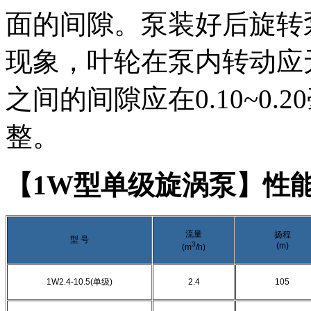
面的间隙。泵装好后旋转
现象，叶轮在泵内转动应
之间的间隙应在0.10~0
整。
【1W型单级旋涡泵】性
流量
扬程
型
号
3
(m)
(m
/h)
1W2.4-10.5(
单级
)
2.4
105