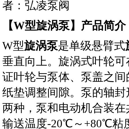
者：
弘凌泵阀
【W型旋涡泵】产品简介
W型
旋涡泵
是单级悬臂式
垂直向上。旋涡式叶轮可
证叶轮与泵体、泵盖之间
纸垫调整间隙。泵的轴封
两种，泵和电动机合装在
输送温度-20℃～+80℃