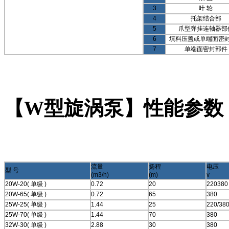
3
叶
轮
4
托架结合部
5
爪型弹挂连轴器部
6
填料压盖或单端面密
7
单端面密封部件
【W型旋涡泵】性能参数
流量
扬程
电压
型
号
(m3/h)
(m)
v
20W-20(
单级
)
0.72
20
220380
20W-65(
单级
)
0.72
65
380
25W-25(
单级
)
1.44
25
220/38
25W-70(
单级
)
1.44
70
380
32W-30(
单级
)
2.88
30
380