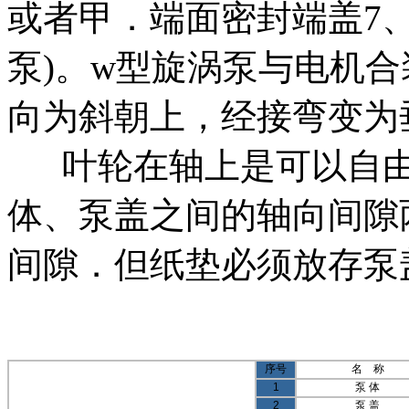
或者甲．端面密封端盖7、
泵)。w型旋涡泵与电机合
向为斜朝上，经接弯变为
叶轮在轴上是可以自由
体、泵盖之间的轴向间隙
间隙．但纸垫必须放存泵
序号
名
称
1
泵
体
2
泵
盖