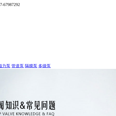
7987292
磁力泵
管道泵
隔膜泵
多级泵