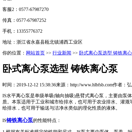
客服2：0577-67987270
传真：0577-67987252
手机：13355776372
地址：浙江省永嘉县瓯北镇浦西工业区
你的位置：
网站首页
>>
行业新闻
>>
卧式离心泵选型 铸铁离
卧式离心泵选型 铸铁离心泵
时间：
2019-12-12 15:38:36
来源：
http://www.hlbfsb.com
作者：
弘
IS水平离心泵是单级单吸(轴向抽吸)悬臂式离心泵，主要由
质。本泵适用于工业和城市给排水，也可用于农业排水、灌溉
给排水，也可用于输送与洁净水类似的理化性质的液体。
铸铁离心泵
IS
的性能特点：
1.根据有关标准规定的性能和尺寸，IS泵主要由泵体、泵盖