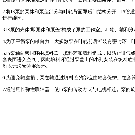
2.将IS泵的泵体和泵盖部分与叶轮背面即后门结构分开。I
进行维护。
3.IS泵的壳体(即泵体和泵盖)构成了泵的工作室。叶轮、轴
4.为了平衡泵的轴向力，大多数泵在叶轮前后都装有密封环，
5.IS泵轴向密封环由填料盖、填料环和填料组成，以防止进
套表面进入空气，因此填料环通过泵盖上的小孔安装在填料腔
所以无法安装灌装环。
6.为避免轴磨损，泵在轴通过填料腔的部位由轴套保护。在套
7.通过延长弹性联轴器，使IS泵的传动方式与电机相连。泵