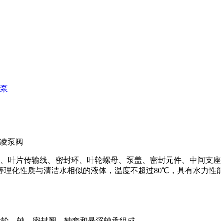
心泵
凌泵阀
泵体、叶片传输线、密封环、叶轮螺母、泵盖、密封元件、中间支
等理化性质与清洁水相似的液体，温度不超过80℃，具有水力性
、叶轮、轴、密封圈、轴套和悬浮轴承组成。