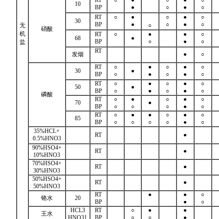
10
BP
●
○
●
○
RT
○
●
○
●
○
30
BP
●
○
●
○
无
○
硝酸
机
RT
○
●
●
○
68
●
BP
○
●
○
盐
RT
发烟
●
○
RT
○
●
○
●
○
30
●
BP
○
●
○
●
○
RT
○
●
○
●
○
50
●
BP
○
●
○
●
○
磷酸
RT
○
●
○
●
○
70
●
BP
○
○
○
●
○
RT
○
●
●
○
●
○
85
BP
○
○
○
○
●
○
35%HCL+
RT
●
0.5%HNO3
90%HSO4+
RT
●
10%HNO3
70%HSO4+
RT
●
30%HNO3
50%HSO4+
RT
●
50%HNO3
RT
●
●
○
铬水
20
BP
●
○
HCL3
RT
○
●
●
王水
HNO
3
1
BP
○
○
●