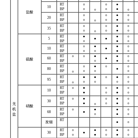
RT
○
○
●
10
BP
○
○
●
○
○
盐酸
RT
○
○
●
○
20
BP
○
○
●
○
○
RT
○
○
●
○
35
BP
○
○
●
○
○
RT
●
●
○
5
●
●
BP
○
●
○
RT
○
●
●
○
10
●
BP
○
○
●
○
RT
○
○
●
●
○
60
●
硫酸
BP
○
●
○
RT
○
●
○
○
80
●
BP
○
○
○
○
RT
●
●
○
●
○
95
BP
○
○
○
○
○
RT
○
●
○
●
○
10
BP
●
○
●
○
RT
○
●
○
●
○
30
BP
●
○
●
○
无
○
硝酸
机
RT
○
●
●
○
68
●
BP
○
●
○
盐
RT
发烟
●
○
RT
○
●
○
●
○
30
●
BP
○
●
○
●
○