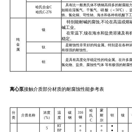
具有比一般奥氏体不锈钢高得多的耐腐能
哈氏合金C
如能在湿氯气、干氯气、硝 酸（＜50℃）
哈氏C-276
铁、氯化铜、苛性钠、海水和各种有机酸下
特别能耐碱的腐蚀,不论在高温或熔
碱工业。
镍
在常温下,镍在海水和盐类溶液及有
稳定。
纯
金
是耐蚀性非常好的纯金属。特别是在各种
钛
属
有很强的耐蚀性。
是具有高度化学稳定性的纯金属。在许多
钽
氯化物、盐类、腐蚀性气体 等有极强的耐腐
离心泵
接触介质部分材质的耐腐蚀性能参考表
蒙
哈
分
浓度
温
碳
316
介质名称
耐
钽
镍
氏
钢
类
（%）
度
钢
C
尔
RT
○
○
●
5
BP
○
○
●
○
○