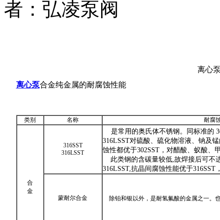
者：
弘凌泵阀
离心
离心泵
合金纯金属的耐腐蚀性能
类别
名称
耐腐
是常用的奥氏体不锈钢。同标准的 302
316LSST对硫酸、硫化物溶液、钠及
316SST
蚀性都优于302SST，对醋酸、蚁酸
316LSST
此类钢的含碳量较低,故焊接后可不进
316LSST,抗晶间腐蚀性能优于316S
合
金
蒙耐尔合金
除铂和银以外，是耐氢氟酸的金属之一。