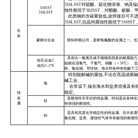
316LSST对硫酸、硫化物溶液、钠
316SST
蚀性都优于302SST，对醋酸、蚁酸
316LSST
此类钢的含碳量较低,故焊接后可不进
316LSST,抗晶间腐蚀性能优于316S
合
金
蒙耐尔合金
除铂和银以外，是耐氢氟酸的金属之一。也
具有比一般奥氏体不锈钢高得多的耐腐能力
哈氏合金C
如能在湿氯气、干氯气、硝酸（＜50℃）、
哈氏C-276
铁、氯化铜、苛性钠、海水和各种有机酸下
特别能耐碱的腐蚀,不论在高温或熔
碱工业。
镍
在常温下,镍在海水和盐类溶液及有
稳定。
纯
金
是耐蚀性非常好的纯金属。特别是在各种浓
钛
属
有很强的耐蚀性。
是具有高度化学稳定性的纯金属。在许多腐
钽
氯化物、盐类、腐蚀性气体等有极强的耐腐