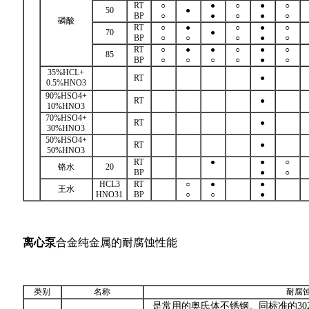
RT
○
●
○
●
○
50
●
BP
○
●
○
●
○
磷酸
RT
○
●
○
●
○
70
●
BP
○
○
○
●
○
RT
○
●
●
○
●
○
85
BP
○
○
○
○
●
○
35%HCL+
RT
●
0.5%HNO3
90%HSO4+
RT
●
10%HNO3
70%HSO4+
RT
●
30%HNO3
50%HSO4+
RT
●
50%HNO3
RT
●
●
○
铬水
20
BP
●
○
HCL3
RT
○
●
●
王水
HNO
3
1
BP
○
○
●
离心泵
合金纯金属的耐腐蚀性能
类别
名称
耐腐
是常用的奥氏体不锈钢。同标准的302S