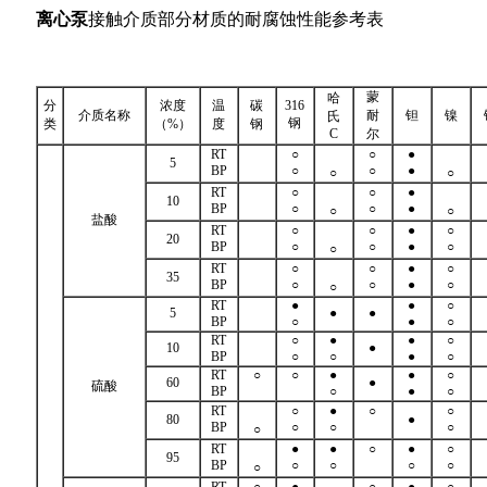
离心泵
接触介质部分材质的耐腐蚀性能参考表
蒙
哈
分
浓度
温
碳
316
介质名称
耐
钽
镍
氏
钢
类
（%）
度
钢
C
尔
RT
○
○
●
5
BP
○
○
●
○
○
RT
○
○
●
10
BP
○
○
●
○
○
盐酸
RT
○
○
●
○
20
BP
○
○
●
○
○
RT
○
○
●
○
35
BP
○
○
●
○
○
RT
●
●
○
5
●
●
BP
○
●
○
RT
○
●
●
○
10
●
BP
○
○
●
○
RT
○
○
●
●
○
60
●
硫酸
BP
○
●
○
RT
○
●
○
○
80
●
BP
○
○
○
○
RT
●
●
○
●
○
95
BP
○
○
○
○
○
RT
○
●
○
●
○