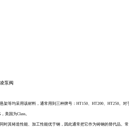
凌泵阀
悬架等均采用该材料，通常用到三种牌号：
HT150
、
HT200
、
HT250
。对
G
，美国为
Class
。
同时其铸造性能、加工性能优于钢，因此通常把它作为铸钢的替代品。常