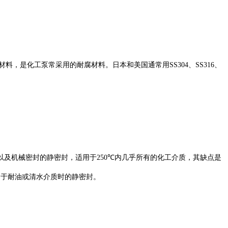
材料，是化工泵常采用的耐腐材料。日本和美国通常用
SS304
、
SS316
、
以及机械密封的静密封，适用于
250℃
内几乎所有的化工介质，其缺点是
用于耐油或清水介质时的静密封。