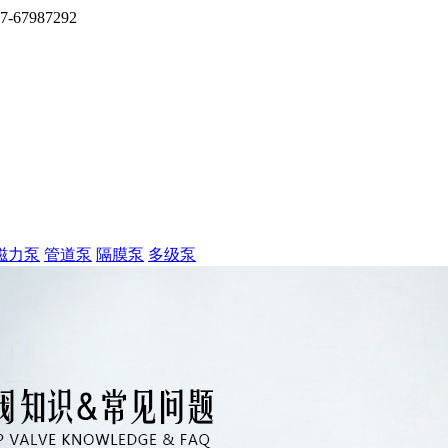
7987292
磁力泵
管道泵
隔膜泵
多级泵