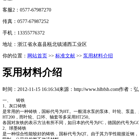
客服2：0577-67987270
传真：0577-67987252
手机：13355776372
地址：浙江省永嘉县瓯北镇浦西工业区
你的位置：
网站首页
>>
标准文献
>>
泵用材料介绍
泵用材料介绍
时间：
2012-11-15 16:16:34
来源：
http://www.hlbfsb.com
作者：
弘
一、
铸铁
1
、灰口铸铁
是常用的一种铸铁，国标代号为
HT
。一般清水泵的泵体、叶轮、泵盖、
HT200
，而叶轮、口环、轴套等多采用
HT250
。
各国对灰铁的表示方法有所不同，如日本的代号为
FC
，德国的代号为
G
2
、球墨铸铁
是一种综合性能较好的铸铁，国标代号为
QT
。由于其力学性能接近钢，