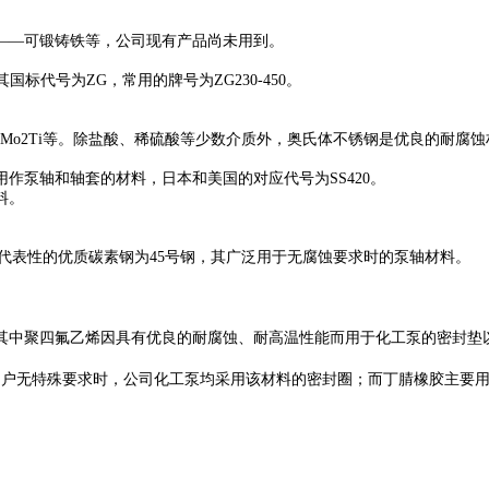
。
——
可锻铸铁等，公司现有产品尚未用到。
其国标代号为
ZG
，常用的牌号为
ZG230-450
。
2Mo2Ti
等。除盐酸、稀硫酸等少数介质外，奥氏体不锈钢是优良的耐腐蚀
用作泵轴和轴套的材料，日本和美国的对应代号为
SS420
。
料。
代表性的优质碳素钢为
45
号钢，其广泛用于无腐蚀要求时的泵轴材料。
其中聚四氟乙烯因具有优良的耐腐蚀、耐高温性能而用于化工泵的密封垫
用户无特殊要求时，公司化工泵均采用该材料的密封圈；而丁腈橡胶主要