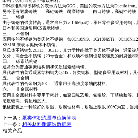
限制，公司目前暂不做该材料。
DIN
标准对球墨铸铁的表示方法为
GGG
，美国的表示方法为
Ductile iron
另外还有耐腐铸铁
——
高硅铸铁，耐磨铸铁
——
白口铸铁，高韧性铸铁
二、
铸钢
由于铸钢的强度转高，通常当压力＞
1.6Mpa
时，承压零件多采用铸钢，
日本和美国通常用
CS
表示铸钢。
三、
不锈钢
应用多的不锈钢为奥氏体不锈钢，如
0Cr18Ni9
、
1Cr18Ni9Ti
、
0Cr18Ni1
SS
316L
来表示奥氏体不锈钢。
马氏体不锈钢如
2Cr13
、
3Cr13
，其力学性能优于奥氏体不锈钢，通常被
另外，高合金不锈钢（
20
号合金）和双项不锈钢也是较理想的耐腐蚀材
四、
碳素结构钢
通常分为普通碳素结构钢和优质碳素结构钢。
具代表性的普通碳素结构钢为
Q235
，各类钢板、型钢多采用该材料；具
五、
合金钢
具代表性的合金钢为
40Cr
，通常用于高强度泵轴的材料。
六、
非金属材料
泵用非金属材料主要用于密封，如聚四氟乙烯、氟橡胶、丁腈橡胶等。
硬度较高、装配难度大。
氟橡胶也是一种较好的耐温、耐腐蚀材料，耐温上限以
160℃
为宜，当
下一条：
泵类体积流量单位换算表
上一条：
相关材料耐腐蚀数据表
相关产品