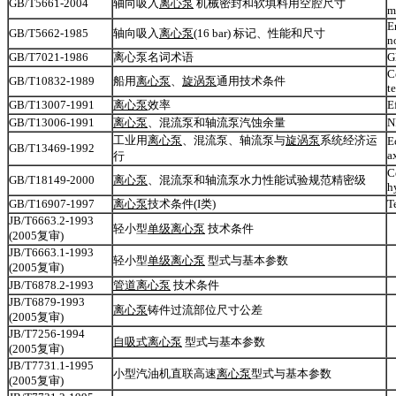
GB/T5661-2004
轴向吸入
离心泵
机械密封和软填料用空腔尺寸
m
E
GB/T5662-1985
轴向吸入
离心泵
(16 bar) 标记、性能和尺寸
n
GB/T7021-1986
离心泵名词术语
G
C
GB/T10832-1989
船用
离心泵
、
旋涡泵
通用技术条件
t
GB/T13007-1991
离心泵
效率
E
GB/T13006-1991
离心泵
、混流泵和轴流泵汽蚀余量
N
工业用
离心泵
、混流泵、轴流泵与
旋涡泵
系统经济运
E
GB/T13469-1992
a
行
C
GB/T18149-2000
离心泵
、混流泵和轴流泵水力性能试验规范精密级
h
GB/T16907-1997
离心泵
技术条件(I类)
T
JB/T6663.2-1993
轻小型
单级离心泵
技术条件
(2005复审)
JB/T6663.1-1993
轻小型
单级离心泵
型式与基本参数
(2005复审)
JB/T6878.2-1993
管道离心泵
技术条件
JB/T6879-1993
离心泵
铸件过流部位尺寸公差
(2005复审)
JB/T7256-1994
自吸式离心泵
型式与基本参数
(2005复审)
JB/T7731.1-1995
小型汽油机直联高速
离心泵
型式与基本参数
(2005复审)