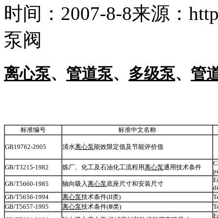
时间：
2007-8-8
来源：
htt
泵阀
离心泵
、
管道泵
、
多级泵
、
管
标准编号
标准中文名称
GB19762-2005
清水
离心泵
能效限定值及节能评价值
C
GB/T3215-1982
炼厂、化工及石油化工流程用
离心泵
通用技术条件
p
E
GB/T5660-1985
轴向吸入
离心泵
底座尺寸和安装尺寸
d
GB/T5656-1994
离心泵
技术条件(II类)
T
GB/T5657-1995
离心泵
技术条件(Ⅲ类)
T
E