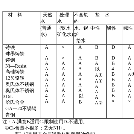
材 料
天然
处理
不含氧
盐 水
水
水
的
(普通
(软水
水、锅
中性
酸性
碱性
水)
矿化水)
炉
给水
A
×
A
B
D
A
铸铁
球墨铸铁
A
×
A
B
D
A
铸钢
A
A
A
A
B
A
Ni—Resist
A
A
A
4
A
以
高硅铸铁
A
A
A
B
A
A①
12％铬钢
A
A
A
B
A
A①
奥氏体不锈钢
A
A
A
B
A
A
A
A
A
B
奥氏体不锈钢
A
A
4
A
B
以
A
316L
A
A
A
×
×
B
哈氏合金
A②
GA一20不锈钢
青铜
注：A-满意B适用C-限制使用D-不适用。
①Cl-含量不很多；②无NH+。