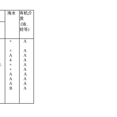
海水
有机介
质
(油、
烃等)
×
A
×
A
A
A
4
A
×
A
①
×
A
A
A
A
A
A
A
B
A