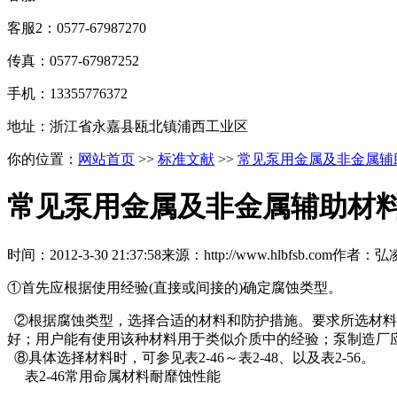
客服2：0577-67987270
传真：0577-67987252
手机：13355776372
地址：浙江省永嘉县瓯北镇浦西工业区
你的位置：
网站首页
>>
标准文献
>>
常见泵用金属及非金属辅
常见泵用金属及非金属辅助材
时间：
2012-3-30 21:37:58
来源：
http://www.hlbfsb.com
作者：
弘
①首先应根据使用经验(直接或间接的)确定腐蚀类型。
②根据腐蚀类型，选择合适的材料和防护措施。要求所选材料
好；用户能有使用该种材料用于类似介质中的经验；泵制造厂
⑧具体选择材料时，可参见表2-46～表2-48、以及表2-56。
表2-46常用命属材料耐靡蚀性能