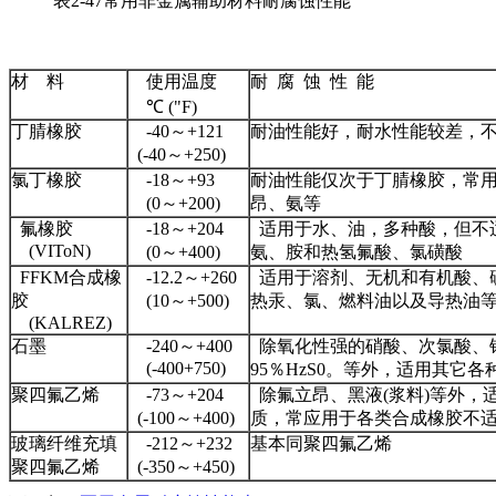
表2-47常用非金属辅助材料耐腐蚀性能
材 料
使用温度
耐 腐 蚀 性 能
℃ ("F)
丁腈橡胶
-40～+121
耐油性能好，耐水性能较差，
(-40～+250)
氯丁橡胶
-18～+93
耐油性能仅次于丁腈橡胶，常
(0～+200)
昂、氨等
氟橡胶
-18～+204
适用于水、油，多种酸，但不
(VIToN)
(0～+400)
氨、胺和热氢氟酸、氯磺酸
FFKM合成橡
-12.2～+260
适用于溶剂、无机和有机酸、
胶
(10～+500)
热汞、氯、燃料油以及导热油
(KALREZ)
石墨
-240～+400
除氧化性强的硝酸、次氯酸、
(-400+750)
95％HzS0。等外，适用其它各
聚四氟乙烯
-73～+204
除氟立昂、黑液(浆料)等外，
(-100～+400)
质，常应用于各类合成橡胶不
玻璃纤维充填
-212～+232
基本同聚四氟乙烯
聚四氟乙烯
(-350～+450)