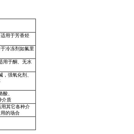
不适用于芳香烃
用于冷冻剂如氟里
适用于酮、无水
碱，强氧化剂、
等
铬酸、
种介质
适用其它各种介
适用的场合