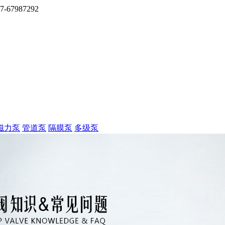
7987292
磁力泵
管道泵
隔膜泵
多级泵