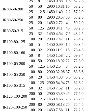
25
8
1450
0.88
1.5
62
2.3
50
50
2900
10.81
15
63
2.5
IR80-50-200
25
12.5
1450
1.49
2.2
57
2.0
50
80
2900
20.57
30
53
2.5
IR80-50-250
25
20
1450
2.72
4
50
2.0
50
125
2900
34.1
45
50
2.5
IR80-50-315
25
32
1450
4.54
7.5
48
2.5
100
20
2900
7.47
11
73
4.2
IR100-80-125
50
5
1450
0.99
1.5
69
3.4
100
32
2900
11.9
15
73
4.3
IR100-80-160
50
8
1450
1.58
2.2
69
3.4
100
50
2900
18.92
22
72
3.9
IR100-65-200
50
12.5
1450
2.5
3
68
2.5
100
80
2900
32.06
37
68
3.6
IR100-65-250
50
20
1450
4.33
5.5
63
2.5
100
125
2900
54.94
75
62
3.2
IR100-65-315
50
32
1450
7.52
11
58
2.0
200
50
2900
35.39
45
77
5.0
IR125-100-200
100
12.5
1450
4.66
7.5
73
2.9
200
80
2900
58.13
75
75
4.5
IR125-100-250
100
20
1450
7.56
11
72
2.3