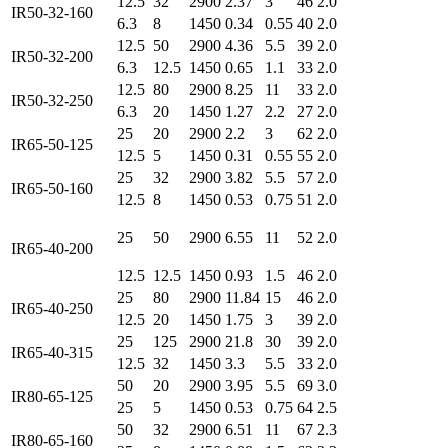
12.5
32
2900
2.37
3
46
2.0
IR50-32-160
6.3
8
1450
0.34
0.55
40
2.0
12.5
50
2900
4.36
5.5
39
2.0
IR50-32-200
6.3
12.5
1450
0.65
1.1
33
2.0
12.5
80
2900
8.25
11
33
2.0
IR50-32-250
6.3
20
1450
1.27
2.2
27
2.0
25
20
2900
2.2
3
62
2.0
IR65-50-125
12.5
5
1450
0.31
0.55
55
2.0
25
32
2900
3.82
5.5
57
2.0
IR65-50-160
12.5
8
1450
0.53
0.75
51
2.0
25
50
2900
6.55
11
52
2.0
IR65-40-200
12.5
12.5
1450
0.93
1.5
46
2.0
25
80
2900
11.84
15
46
2.0
IR65-40-250
12.5
20
1450
1.75
3
39
2.0
25
125
2900
21.8
30
39
2.0
IR65-40-315
12.5
32
1450
3.3
5.5
33
2.0
50
20
2900
3.95
5.5
69
3.0
IR80-65-125
25
5
1450
0.53
0.75
64
2.5
50
32
2900
6.51
11
67
2.3
IR80-65-160